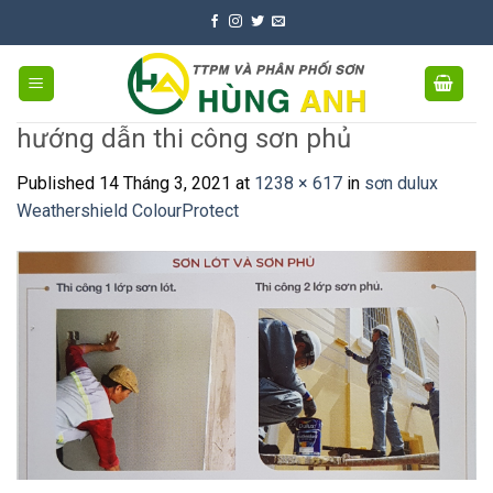
Skip
to
content
hướng dẫn thi công sơn phủ
Published
14 Tháng 3, 2021
at
1238 × 617
in
sơn dulux
Weathershield ColourProtect