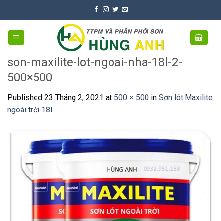
Skip
to
content
son-maxilite-lot-ngoai-nha-18l-2-
500×500
Published
23 Tháng 2, 2021
at
500 × 500
in
Sơn lót Maxilite
ngoài trời 18l