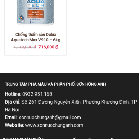
Chống thấm sàn Dulux
Aquatech Max V910 – 6kg
Giá
Giá
1,118,000
₫
716,000
₫
gốc
hiện
là:
tại
1,118,000 ₫.
là:
716,000 ₫.
TRUNG TÂM PHA MÀU VÀ PHÂN PHỐI SƠN HÙNG ANH
Hotline:
0932.951.168
Địa chỉ:
Số 261 Đường Nguyễn Xiển, Phường Khương Đình, TP
Hà Nội
Email:
sonnuochunganh@gmail.com
Website:
www.sonnuochunganh.com