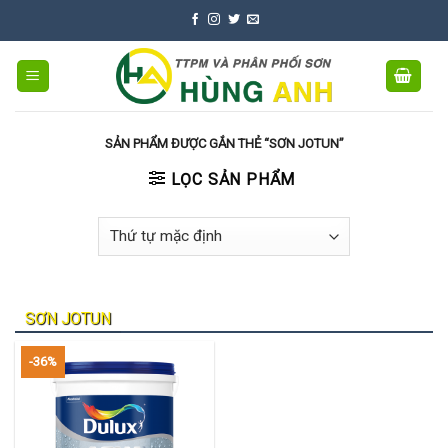
Skip
to
content
SẢN PHẨM ĐƯỢC GẮN THẺ “SƠN JOTUN”
LỌC SẢN PHẨM
SƠN JOTUN
-36%