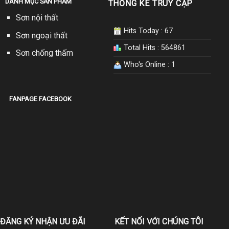
DANH MỤC SẢN PHẨM
THỐNG KÊ TRUY CẬP
Sơn nội thất
Hits Today : 67
Sơn ngoại thất
Total Hits : 564861
Sơn chống thấm
Who's Online : 1
FANPAGE FACEBOOK
ĐĂNG KÝ NHẬN ƯU ĐÃI
KẾT NỐI VỚI CHÚNG TÔI