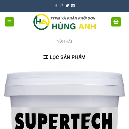
Skip
to
content
NỘI THẤT
LỌC SẢN PHẨM