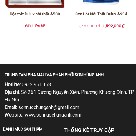
Bột trét Dulux nội thất A500
Sơn Lót Nội Thất Dulux A934
Giá
Giá
Giá: Liên hệ
2,567,000
₫
1,592,000
₫
gốc
hiện
là:
tại
2,567,000 ₫.
là:
00 ₫.
1,592,
TRUNG TÂM PHA MÀU VÀ PHÂN PHỐI SƠN HÙNG ANH
Hotline:
0932.951.168
Địa chỉ:
Số 261 Đường Nguyễn Xiển, Phường Khương Đình, TP
Hà Nội
Email:
sonnuochunganh@gmail.com
Website:
www.sonnuochunganh.com
DANH MỤC SẢN PHẨM
THỐNG KÊ TRUY CẬP