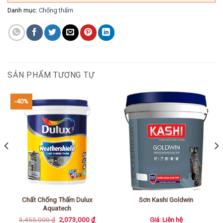
Danh mục:
Chống thấm
SẢN PHẨM TƯƠNG TỰ
-40%
Chất Chống Thấm Dulux
Sơn Kashi Goldwin
Aquatech
Giá
Giá
3,455,000
₫
2,073,000
₫
Giá: Liên hệ