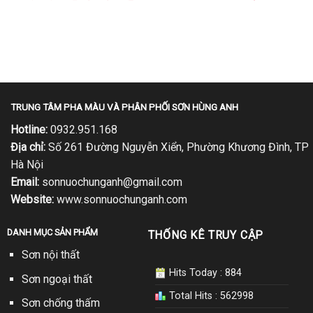
gốc
hiện
là:
tại
3,455,000 ₫.
là:
1,500 ₫.
2,073,000 ₫.
TRUNG TÂM PHA MÀU VÀ PHÂN PHỐI SƠN HÙNG ANH
Hotline:
0932.951.168
Địa chỉ:
Số 261 Đường Nguyễn Xiển, Phường Khương Đình, TP
Hà Nội
Email:
sonnuochunganh@gmail.com
Website:
www.sonnuochunganh.com
DANH MỤC SẢN PHẨM
THỐNG KÊ TRUY CẬP
Sơn nội thất
Hits Today : 884
Sơn ngoại thất
Total Hits : 562998
Sơn chống thấm